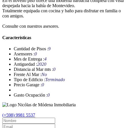
En el noveno piso ofrece una moderna barbacoa completa con vista
despejada hacia la bahía de Montevideo.
Totalmente equipada con cocina y baño para disfrutar en familia o
con amigos.
Consulte con nuestros asesores.
Características
Cantidad de Pisos :
9
Asensores :
0
Mes de Entrega :
4
Antiguedad :
2020
Distancia al Mar mts :
0
Frente Al Mar :
No
Tipo de Edificio :
Terminado
Precio Garage :
0
Gasto Ocupación :
0
(+598) 9981 5537