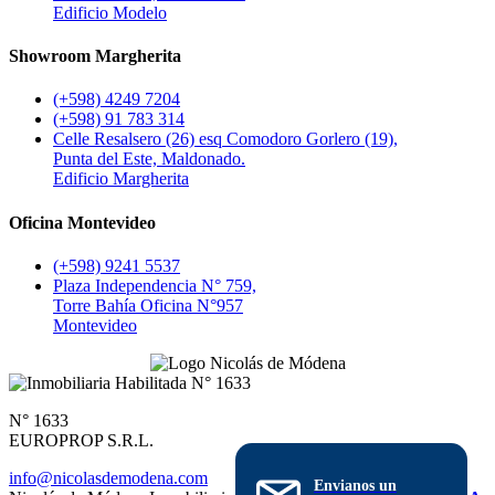
Edificio Modelo
Showroom Margherita
(+598) 4249 7204
(+598) 91 783 314
Celle Resalsero (26) esq Comodoro Gorlero (19),
Punta del Este, Maldonado.
Edificio Margherita
Oficina Montevideo
(+598) 9241 5537
Plaza Independencia N° 759,
Torre Bahía Oficina N°957
Montevideo
N° 1633
EUROPROP S.R.L.
info@nicolasdemodena.com
Envianos un