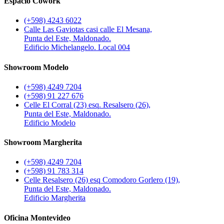
Espacio Cowork
(+598) 4243 6022
Calle Las Gaviotas casi calle El Mesana,
Punta del Este, Maldonado.
Edificio Michelangelo. Local 004
Showroom Modelo
(+598) 4249 7204
(+598) 91 227 676
Celle El Corral (23) esq. Resalsero (26),
Punta del Este, Maldonado.
Edificio Modelo
Showroom Margherita
(+598) 4249 7204
(+598) 91 783 314
Celle Resalsero (26) esq Comodoro Gorlero (19),
Punta del Este, Maldonado.
Edificio Margherita
Oficina Montevideo