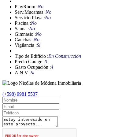
PlayRoom :
No
Serv.Mucamas :
No
Servicio Playa :
No
Piscina :
No
Sauna :
No
Gimnasio :
No
Canchas :
No
Vigilancia :
Si
Tipo de Edificio :
En Construcción
Precio Garage :
0
Gasto Ocupación :
4
A.N.V :
Si
(+598) 9981 5537