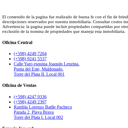
El contenido de la pagina fue realizado de buena fe con el fin de bri
descripciones reservados por nuestra inmobiliaria. Consultar costos inm
Advertencia: la pagina puede incluir propiedades compartidas por otros
exclusión de la nomina de propiedades que maneja esta inmobiliaria.
Oficina Central
(+598) 4249 7204
(+598) 9241 5537
Calle Yaro esquina Joaquín Lenzina.
Punta del Este, Maldonado.
Torre del Plata II. Local 001
Oficina de Ventas
(+598) 4247 9336
(+598) 4249 2397
Rambla Lorenzo Batlle Pacheco
Parada 2, Playa Brava
Torre del Plata I. Local 002