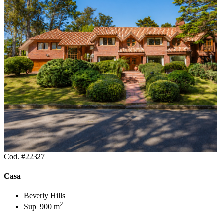
Cod. #22327
Casa
Beverly Hills
2
Sup. 900 m