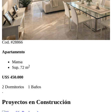
Cod. #28866
Apartamento
Mansa
2
Sup. 72 m
U$S 450.000
2 Dormitorios
1 Baños
.
Proyectos en Construcción