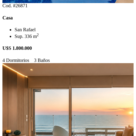
Cod. #26871
Casa
San Rafael
2
Sup. 336 m
U$S 1.800.000
4 Dormitorios
3 Baños