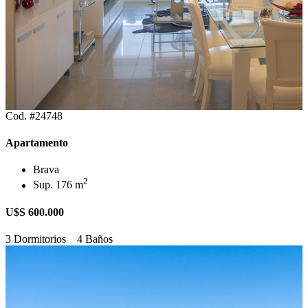
Cod. #24748
Apartamento
Brava
2
Sup. 176 m
U$S 600.000
3 Dormitorios
4 Baños