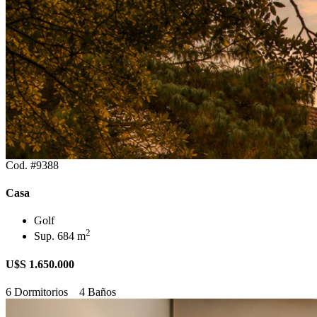
Cod. #9388
Casa
Golf
2
Sup. 684 m
U$S 1.650.000
6 Dormitorios
4 Baños