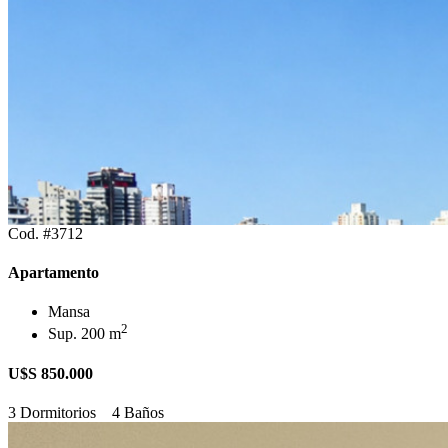
Cod. #3712
Apartamento
Mansa
2
Sup. 200 m
U$S 850.000
3 Dormitorios
4 Baños