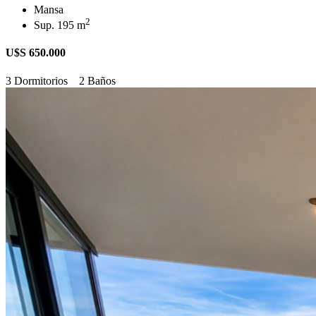
Mansa
2
Sup. 195 m
U$S 650.000
3 Dormitorios
2 Baños