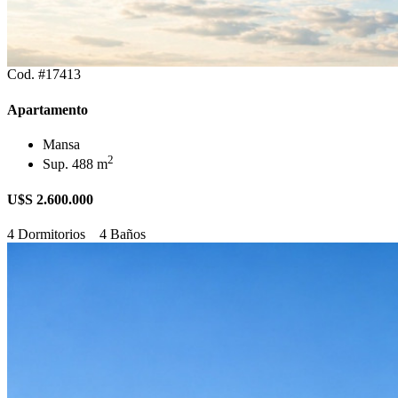
Cod. #17413
Apartamento
Mansa
2
Sup. 488 m
U$S 2.600.000
4 Dormitorios
4 Baños